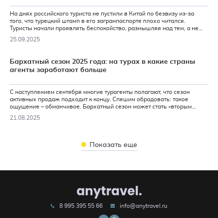
На днях российского туриста не пустили в Китай по безвизу из-за
того, что турецкий штамп в его загранпаспорте плохо читался.
Туристы начали проявлять беспокойство, размышляя над тем, а не
войдет ли такая практика в систему. Получили разъяснения
25.09.2025
туроператоров.
Бархатный сезон 2025 года: на турах в какие страны
агенты заработают больше
С наступлением сентября многие турагенты полагают, что сезон
активных продаж подходит к концу. Спешим обрадовать: такое
ощущение – обманчивое. Бархатный сезон может стать «вторым
дыханием» лета и принести прибыль не хуже июля–августа. Вопрос –
21.08.2025
как? Отвечаем.
Показать еще
8 995 395 55 66
info@anytravel.ru