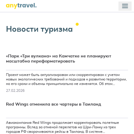
Новости
туризма
«Парк «Три вулкана» на Камчатке не планируют
масштабно переформатировать
Проект может быть актуализирован или скорректирован с учетом
новых экологических требований и подходов к развитию территории,
но его сроки и объемы принципиально не изменятся. Об этом
сообщили порталу АТОР в пресс-службе главного инвестора проекта.
27.02.2026
Red Wings отменила все чартеры в Таиланд
Авиакомпания Red Wings продолжает корректировать полетные
программы. Вслед за отменой перелетов на Шри-Ланку из трех
городов РФ сворачиваются рейсы в Таиланд. В системе