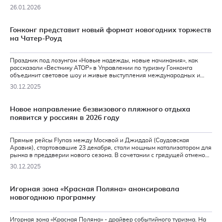
бронирования перевозчика с середины января нет рейсов на Пхукет.
26.01.2026
Какие альтернативы предлагают туроператоры?
Гонконг представит новый формат новогодних торжеств
на Чатер-Роуд
Праздник под лозунгом «Новые надежды, новые начинания», как
рассказали «Вестнику АТОР» в Управлении по туризму Гонконга
объединит световое шоу и живые выступления международных и
местных звезд.
30.12.2025
Новое направление безвизового пляжного отдыха
появится у россиян в 2026 году
Прямые рейсы Flynas между Москвой и Джиддой (Саудовская
Аравия), стартовавшие 23 декабря, стали мощным катализатором для
рынка в преддверии нового сезона. В сочетании с грядущей отменой
виз для россиян это открывает новые возможности для отдыха на
30.12.2025
Красном море. Туроператоры рассказали о ценах на зимне-весенний
период и о том, что ждет направление в 2026 году.
Игорная зона «Красная Поляна» анонсировала
новогоднюю программу
Игорная зона «Красная Поляна» - драйвер событийного туризма. На