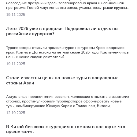
новогодние праздники здесь запланирована яркая и насыщенная
программа. Гостей ждут концерты звезд, ужины, розыгрыши крупных
призов и многое другое.
19.11.2025
Лето-2026 уже в продаже. Подорожал ли отдых на
российских курортах?
Туроператоры открыли продажи туров на курорты Краснодарского
края, Крыма и Дагестана на летний сезон 2026 года. Как изменились
цены и какие скидки дают отели?
19.11.2025
Стали известны цены на новые туры в популярные
страны Азии
Актуальные предпочтения россиян, желающих отдыхать в азиатских
странах, простимулировали туроператоров сформировать новые
туры, комбинирующие Южную Корею с Таиландом, Китаем,
Малайзией и Японией. Программы получились интересными и вполне
12.10.2025
доступными по цене.
В Китай без визы с турецким штампом в паспорте: что
нужно знать