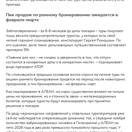
проезда.
Пик продаж по раннему бронированию ожидается в
феврале-марте
Заблаговременно – за 6-8 месяцев до даты поездки – туры покупают
лишь весьма предусмотрительные туристы, у которых есть свой
четкий горизонт планирования, констатирует Сергей Ромашкин. По
его оценкам, доля таких дальновидных путешественников составляет
примерно 5%.
«Главное для них – не скидка, а уверенность в том, что отпуск
состоится в конкретные даты и в конкретном месте», – подчеркивает
вице-президент АТОР.
По сложившейся традиции основная волна спроса на летние туры по
акциям раннего бронирования придется на период после новогодних
праздников, а пик бронирования – на февраль-март.
Как подчеркивают в АЛЕАН, на спрос существенно влияют не только
цены на проживание, но и стоимость авиа- и железнодорожных
билетов, которые туристы будут анализировать при принятии
решения о поездке.
По ряду черноморских направлений у отдельных туроператоров уже
сейчас наблюдается опережающая динамика: так, к середине ноября
количество забронированных ночевок в Геленджике у АЛЕАН на
лето 2026 года в два раза превысило показатели прошлого года. У