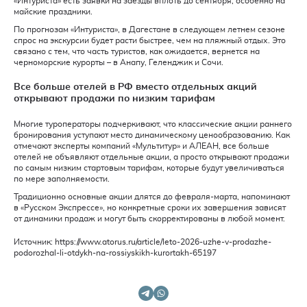
«Интуриста» есть заявки на заезды вплоть до сентября, особенно на
майские праздники.
По прогнозам «Интуриста», в Дагестане в следующем летнем сезоне
спрос на экскурсии будет расти быстрее, чем на пляжный отдых. Это
связано с тем, что часть туристов, как ожидается, вернется на
черноморские курорты – в Анапу, Геленджик и Сочи.
Все больше отелей в РФ вместо отдельных акций
открывают продажи по низким тарифам
Многие туроператоры подчеркивают, что классические акции раннего
бронирования уступают место динамическому ценообразованию. Как
отмечают эксперты компаний «Мультитур» и АЛЕАН, все больше
отелей не объявляют отдельные акции, а просто открывают продажи
по самым низким стартовым тарифам, которые будут увеличиваться
по мере заполняемости.
Традиционно основные акции длятся до февраля-марта, напоминают
в «Русском Экспрессе», но конкретные сроки их завершения зависят
от динамики продаж и могут быть скорректированы в любой момент.
Источник:
https://www.atorus.ru/article/leto-2026-uzhe-v-prodazhe-
podorozhal-li-otdykh-na-rossiyskikh-kurortakh-65197