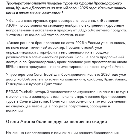
Туроператоры открыли продажи туров на курорты Краснодарского
края, Крыма и Дагестана на летний сезон 2026 года. Как изменились
цены и какие скидки дают отели?
У большинства крупных туроператоров, опрошенных «Вестником
АТОР», по состоянию на середину ноября, по внутренним курортным
направлениям выставлено в продажу от 30 до 50% летнего продукта.
У отдельных компаний этот показатель выше.
«Акция раннего бронирования на лето-2026 в России уже началась,
но пока носит точечный характер. Процент отелей, уже
определившихся с тарифами и выставивших их в продажу,
различается в зависимости от региона. Больше всего предложений
доступно по Краснодарскому краю: продаже уже представлено около
55% летнего продукта», – прокомментировали в пресс-службе Anex.
У туроператора Coral Travel для бронирования на лето 2026 года уже
доступно 85% отелей по таким направлениям, как Сочи, Крым, Анапа,
Геленджик и курорты Дагестана.
PEGAS Touristik, который предлагает преимущественно пакетные туры
с включенным авиаперелетом, пока не открыл раннее бронирование
туров в Сочи и Дагестан. Полетная программа по этим направлениям
на следующее лето еще в процессе подготовки, сообщили в
компании.
Отели Анапы больше других щедры на скидки
На южных направлениях в рамках акции раннего бронирования