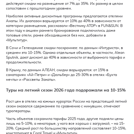
действуют скидки на размещение от 7% до 35%. Их размер в целом
сопоставим с прошлогодним уровнем.
Наиболее активные дисконтные программы предлагаются отелями
Анапы. Их диапазон варьируется от 10% до 40% в зависимости от
категории размещения, рассказали «Вестнику АТОР» в FUN&SUN. В
этом году к акциям раннего бронирования подключились даже
топовые отели, ранее обходившиеся без них, добавили в
«Мультитур».
В Сочи и Геленджике скидки поскромнее: по данным «Интуриста», в
среднем это 10-15%. Однако отдельные объекты, в частности, Alean
Sputnik, дают дисконт до 40% в зависимости от выбранного тарифа и
продолжительности.
В Крыму, по данным АЛЕАН, скидки варьируются: от 15% в
санаториях «Ай-Петри» и «Дюльбер» до 25-30% в отелях «Бухта
мечты» и «Рассветы Закаты».
Туры на летний сезон 2026 года подорожали на 10-15%
Рост цен в отелях на южных курортах России на предстоящий летний
сезон оказался сдержаннее по сравнению с минувшим, отмечают
туроператоры.
Часть объектов сохранила тарифы 2025 года, другие подняли цены
лишь на 5-10%, а некоторые, у кого все хорошо с загрузкой, – на 15-
20%. Средний рост по большинству направлений составляет 10-15%,
констатируют в Coral Travel и «Мультитур».