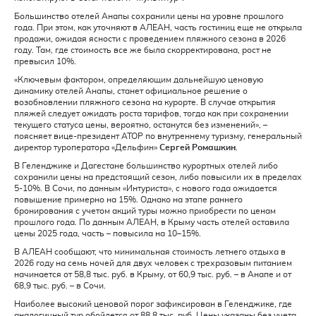
Большинство отелей Анапы сохранили цены на уровне прошлого
года. При этом, как уточняют в АЛЕАН, часть гостиниц еще не открыла
продажи, ожидая ясности с проведением пляжного сезона в 2026
году. Там, где стоимость все же была скорректирована, рост не
превысил 10%.
«Ключевым фактором, определяющим дальнейшую ценовую
динамику отелей Анапы, станет официальное решение о
возобновлении пляжного сезона на курорте. В случае открытия
пляжей следует ожидать роста тарифов, тогда как при сохранении
текущего статуса цены, вероятно, останутся без изменений», –
поясняет вице-президент АТОР по внутреннему туризму, генеральный
директор туроператора «Дельфин»
Сергей Ромашкин
.
В Геленджике и Дагестане большинство курортных отелей либо
сохранили цены на предстоящий сезон, либо повысили их в пределах
5-10%. В Сочи, по данным «Интуриста», с нового года ожидается
повышение примерно на 15%. Однако на этапе раннего
бронирования с учетом акций туры можно приобрести по ценам
прошлого года. По данным АЛЕАН, в Крыму часть отелей оставила
цены 2025 года, часть – повысила на 10–15%.
В АЛЕАН сообщают, что минимальная стоимость летнего отдыха в
2026 году на семь ночей для двух человек с трехразовым питанием
начинается от 58,8 тыс. руб. в Крыму, от 60,9 тыс. руб. – в Анапе и от
68,9 тыс. руб. – в Сочи.
Наиболее высокий ценовой порог зафиксирован в Геленджике, где
аналогичный тур обойдется от 88,8 тыс. руб. Цены указаны без учета