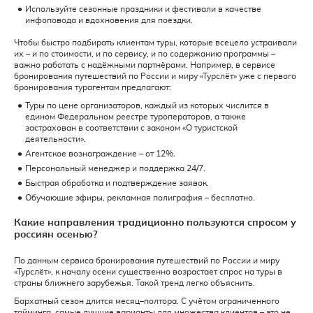
Используйте сезонные праздники и фестивали в качестве
инфоповода и вдохновения для поездки.
Чтобы быстро подбирать клиентам туры, которые всецело устраивали
их – и по стоимости, и по сервису, и по содержанию программы –
важно работать с надёжными партнёрами. Например, в сервисе
бронирования путешествий по России и миру «Турслёт» уже с первого
бронирования турагентам предлагают:
Туры по цене организаторов, каждый из которых числится в
едином Федеральном реестре туроператоров, а также
застрахован в соответствии с законом «О туристской
деятельности».
Агентское вознаграждение – от 12%.
Персональный менеджер и поддержка 24/7.
Быстрая обработка и подтверждение заявок.
Обучающие эфиры, рекламная полиграфия – бесплатно.
Какие направления традиционно пользуются спросом у
россиян осенью?
По данным сервиса бронирования путешествий по России и миру
«Турслёт», к началу осени существенно возрастает спрос на туры в
страны ближнего зарубежья. Такой тренд легко объяснить.
Бархатный сезон длится месяц–полтора. С учётом ограниченного
тайминга, самые лучшие варианты для множества клиентов – это не