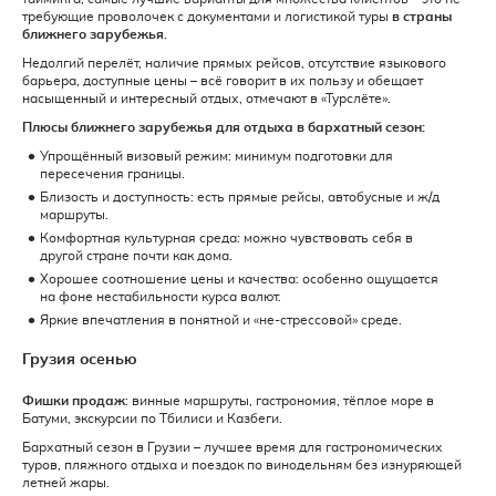
требующие проволочек с документами и логистикой туры
в страны
ближнего зарубежья
.
Недолгий перелёт, наличие прямых рейсов, отсутствие языкового
барьера, доступные цены – всё говорит в их пользу и обещает
насыщенный и интересный отдых, отмечают в «Турслёте».
Плюсы ближнего зарубежья для отдыха в бархатный сезон:
Упрощённый визовый режим: минимум подготовки для
пересечения границы.
Близость и доступность: есть прямые рейсы, автобусные и ж/д
маршруты.
Комфортная культурная среда: можно чувствовать себя в
другой стране почти как дома.
Хорошее соотношение цены и качества: особенно ощущается
на фоне нестабильности курса валют.
Яркие впечатления в понятной и «не-стрессовой» среде.
Грузия осенью
Фишки продаж
: винные маршруты, гастрономия, тёплое море в
Батуми, экскурсии по Тбилиси и Казбеги.
Бархатный сезон в Грузии – лучшее время для гастрономических
туров, пляжного отдыха и поездок по винодельням без изнуряющей
летней жары.