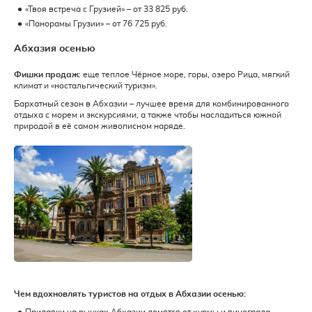
«Твоя встреча с Грузией» – от 33 825 руб.
«Панорамы Грузии» – от 76 725 руб.
Абхазия осенью
Фишки продаж
: еще теплое Чёрное море, горы, озеро Рица, мягкий
климат и «ностальгический туризм».
Бархатный сезон в Абхазии – лучшее время для комбинированного
отдыха с морем и экскурсиями, а также чтобы насладиться южной
природой в её самом живописном наряде.
Чем вдохновлять туристов на отдых в Абхазии осенью:
Прилавки на рынках Абхазии ломятся от хурмы и винограда.