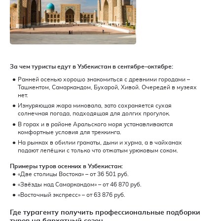
За чем туристы едут в Узбекистан в сентябре–октябре:
Ранней осенью хорошо знакомиться с древними городами –
Ташкентом, Самаркандом, Бухарой, Хивой. Очередей в музеях
нет.
Изнуряющая жара миновала, зато сохраняется сухая
солнечная погода, подходящая для долгих прогулок.
В горах и в районе Аральского моря устанавливаются
комфортные условия для треккинга.
На рынках в обилии гранаты, дыни и хурма, а в чайханах
подают лепёшки с только что отжатым урюковым соком.
Примеры туров осенних в Узбекистан:
«Две столицы Востока» – от 36 501 руб.
«Звёзды над Самаркандом» – от 46 870 руб.
«Восточный экспресс» – от 63 876 руб.
Где турагенту получить профессиональные подборки
туров на бархатный сезон