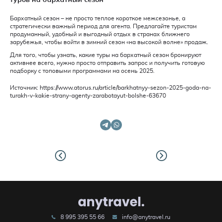
Бархатный сезон – не просто теплое короткое межсезонье, а
стратегически важный период для агента. Предлагайте туристам
продуманный, удобный и выгодный отдых в странах ближнего
зарубежья, чтобы войти в зимний сезон «на высокой волне» продаж.
Для того, чтобы узнать, какие туры на бархатный сезон бронируют
активнее всего, нужно просто отправить запрос и получить готовую
подборку с топовыми программами на осень 2025.
Источник:
https://www.atorus.ru/article/barkhatnyy-sezon-2025-goda-na-
turakh-v-kakie-strany-agenty-zarabotayut-bolshe-63670
8 995 395 55 66
info@anytravel.ru