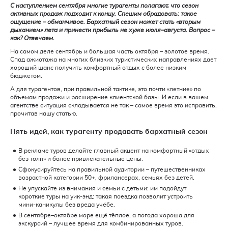
С наступлением сентября многие турагенты полагают, что сезон
активных продаж подходит к концу. Спешим обрадовать: такое
ощущение – обманчивое. Бархатный сезон может стать «вторым
дыханием» лета и принести прибыль не хуже июля–августа. Вопрос –
как? Отвечаем.
На самом деле сентябрь и большая часть октября – золотое время.
Спад ажиотажа на многих близких туристических направлениях дает
хороший шанс получить комфортный отдых с более низким
бюджетом.
А для турагентов, при правильной тактике, это почти «летние» по
объемам продажи и расширение клиентской базы. И если в вашем
агентстве ситуация складывается не так – самое время это исправить,
прочитав нашу статью.
Пять идей, как турагенту продавать бархатный сезон
В рекламе туров делайте главный акцент на комфортный «отдых
без толп» и более привлекательные цены.
Сфокусируйтесь на правильной аудитории – путешественниках
возрастной категории 50+, фрилансерах, семьях без детей.
Не упускайте из внимания и семьи с детьми: им подойдут
короткие туры на уик-энд: такая поездка позволит устроить
мини-каникулы без вреда учёбе.
В сентябре–октябре море ещё тёплое, а погода хороша для
экскурсий – лучшее время для комбинированных туров.