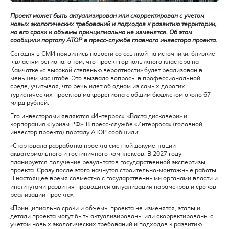
Проект может быть актуализирован или скорректирован с учетом
новых экологических требований и подходов к развитию территории,
но его сроки и объемы принципиально не изменятся. Об этом
сообщили порталу АТОР в пресс-службе главного инвестора проекта.
Сегодня в СМИ появились новости со ссылкой на источники, близкие
к властям региона, о том, что проект горнолыжного кластера на
Камчатке «с высокой степенью вероятности» будет реализован в
меньшем масштабе. Это вызвало вопросы в профессиональной
среде, учитывая, что речь идет об одном из самых дорогих
туристических проектов макрорегиона с общим бюджетом около 67
млрд рублей.
Его инвесторами являются «Интеррос», «Васта дискавери» и
корпорация «Туризм.РФ». В пресс-службе «Интерроса» (головной
инвестор проекта) порталу АТОР сообщили:
«Стартовала разработка проекта сметной документации
акватермального и гостиничного комплексов. В 2027 году
планируется получение результатов государственной экспертизы
проекта. Сразу после этого начнутся строительно-монтажные работы.
В настоящее время совместно с государственными органами власти и
институтами развития проводится актуализация параметров и сроков
реализации проекта».
«Принципиально сроки и объемы проекта не изменятся, этапы и
детали проекта могут быть актуализированы или скорректированы с
учетом новых экологических требований и подходов к развитию