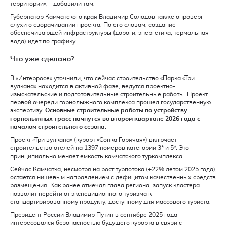
территории», - добавили там.
Губернатор Камчатского края Владимир Солодов также опроверг
слухи о сворачивании проекта. По его словам, создание
обеспечивающей инфраструктуры (дороги, энергетика, термальная
вода) идет по графику.
Что уже сделано?
В «Интерросе» уточнили, что сейчас строительство «Парка «Три
вулкана» находится в активной фазе, ведутся проектно-
изыскательские и подготовительные строительные работы. Проект
первой очереди горнолыжного комплекса прошел государственную
экспертизу.
Основные строительные работы по устройству
горнолыжных трасс начнутся во втором квартале 2026 года с
началом строительного сезона.
Проект «Три вулкана» (курорт «Сопка Горячая») включает
строительство отелей на 1397 номеров категории 3* и 5*. Это
принципиально меняет емкость камчатского туркомплекса.
Сейчас Камчатка, несмотря на рост турпотока (+22% летом 2025 года),
остается нишевым направлением с дефицитом качественных средств
размещения. Как ранее отмечал глава региона, запуск кластера
позволит перейти от экспедиционного туризма к
стандартизированному продукту, доступному для массового туриста.
Президент России Владимир Путин в сентябре 2025 года
интересовался безопасностью будущего курорта в связи с