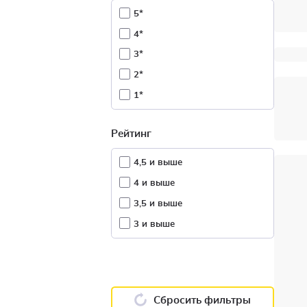
5*
4*
3*
2*
1*
Рейтинг
4,5 и выше
4 и выше
3,5 и выше
3 и выше
Сбросить фильтры