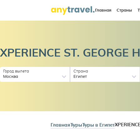
Главная
Страны
Т
XPERIENCE ST. GEORGE
H
Город вылета
Страна
Москва
Египет
Главная
Туры
Туры в Египет
XPERIENC