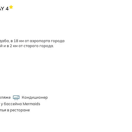
AY
4
аба, в 18 км от аэропорта города
 и в 2 км от старого города.
пляже
Кондиционер
 у бассейна Mermaids
лья в ресторане