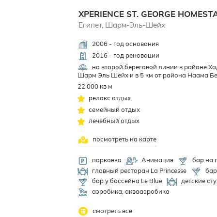
XPERIENCE ST. GEORGE HOMEST
Египет, Шарм-Эль-Шейх
2006 - год основания
2016 - год реновации
на второй береговой линии в районе Хад
Шарм Эль Шейх и в 5 км от района Наама Бей
22 000 кв м
релакс отдых
семейный отдых
лечебный отдых
посмотреть на карте
парковка
Анимация
бар на 
главный ресторан La Princesse
бар
бар у бассейна Le Blue
детские сту
аэробика, аквааэробика
смотреть все