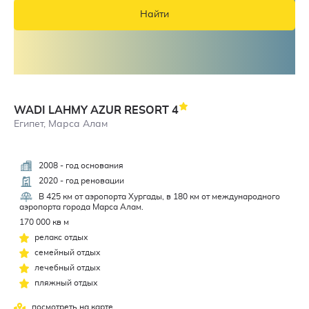
Найти
WADI LAHMY AZUR RESORT
4
Египет, Марса Алам
2008 - год основания
4,6
2020 - год реновации
В 425 км от аэропорта Хургады, в 180 км от международного
аэропорта города Марса Алам.
170 000 кв м
релакс отдых
семейный отдых
лечебный отдых
пляжный отдых
посмотреть на карте