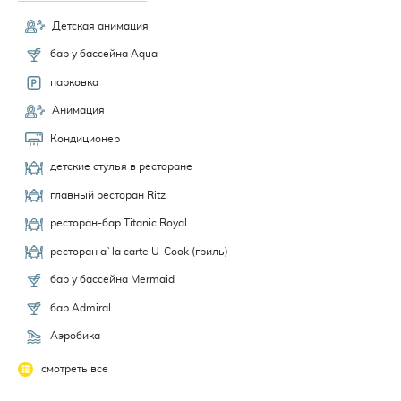
Детская анимация
бар у бассейна Aqua
парковка
Анимация
Кондиционер
детские стулья в ресторане
главный ресторан Ritz
ресторан-бар Titanic Royal
ресторан a`la carte U-Cook (гриль)
бар у бассейна Mermaid
бар Admiral
Аэробика
смотреть все