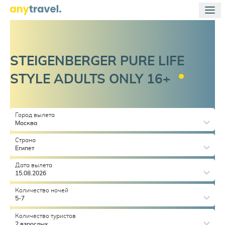
Страница не
найдена
На главную