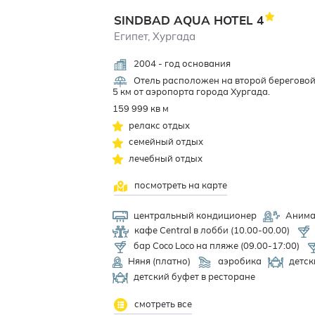
SINDBAD AQUA HOTEL
4
Египет, Хургада
2004 - год основания
Отель расположен на второй береговой
5 км от аэропорта города Хургада.
159 999 кв м
релакс отдых
семейный отдых
лечебный отдых
посмотреть на карте
центральный кондиционер
Анима
кафе Central в лобби (10.00-00.00)
бар Coco Loco на пляже (09.00-17:00)
Няня (платно)
аэробика
детск
детский буфет в ресторане
смотреть все