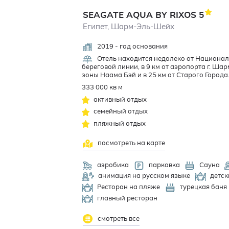
SEAGATE AQUA BY RIXOS
5
Египет, Шарм-Эль-Шейх
2019 - год основания
Отель находится недалеко от Национал
береговой линии, в 9 км от аэропорта г. Шар
зоны Наама Бэй и в 25 км от Старого Города
333 000 кв м
активный отдых
семейный отдых
пляжный отдых
посмотреть на карте
аэробика
парковка
Сауна
анимация на русском языке
детск
Ресторан на пляже
турецкая баня
главный ресторан
смотреть все