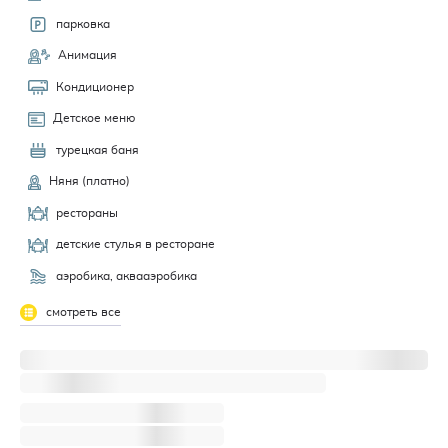
парковка
Анимация
Кондиционер
Детское меню
турецкая баня
Няня (платно)
рестораны
детские стулья в ресторане
аэробика, аквааэробика
смотреть все