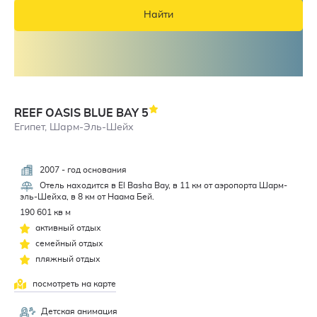
Найти
REEF OASIS BLUE BAY
5
Египет, Шарм-Эль-Шейх
2007 - год основания
4,4
Отель находится в El Basha Bay, в 11 км от аэропорта Шарм-
эль-Шейха, в 8 км от Наама Бей.
190 601 кв м
активный отдых
семейный отдых
пляжный отдых
посмотреть на карте
Детская анимация