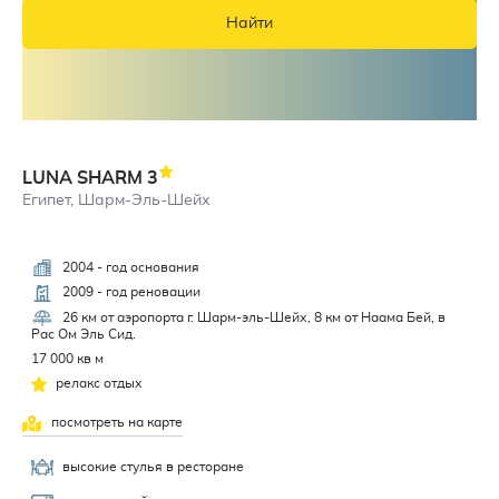
Найти
LUNA SHARM
3
Египет, Шарм-Эль-Шейх
2004 - год основания
3,5
2009 - год реновации
26 км от аэропорта г. Шарм-эль-Шейх, 8 км от Наама Бей, в
Рас Ом Эль Сид.
17 000 кв м
релакс отдых
посмотреть на карте
высокие стулья в ресторане