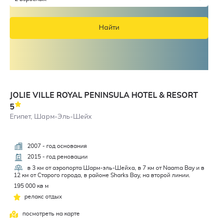
Найти
JOLIE VILLE ROYAL PENINSULA HOTEL & RESORT
5
Египет, Шарм-Эль-Шейх
2007 - год основания
4,5
2015 - год реновации
в 3 км от аэропорта Шарм-эль-Шейха, в 7 км от Naama Bay и в
12 км от Старого города, в районе Sharks Bay, на второй линии.
195 000 кв м
релакс отдых
посмотреть на карте