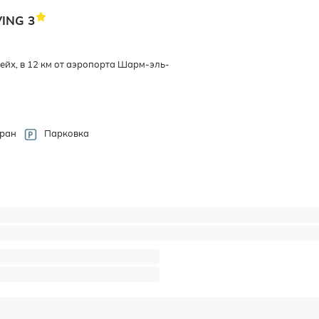
VING
3
йх, в 12 км от аэропорта Шарм-эль-
ран
Парковка