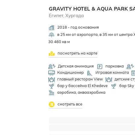
GRAVITY HOTEL & AQUA PARK 
Египет, Хургада
2018 - год основания
в 25 км от аэропорта, в 35 км от центра 
30 460 кв м
посмотреть на карте
Детская анимация
парковка
Кондиционер
Игровая комната
главный ресторан View
детские ст
бар у бассейна El Khedeve
бар Sky
аэробика, аквааэробика
смотреть все