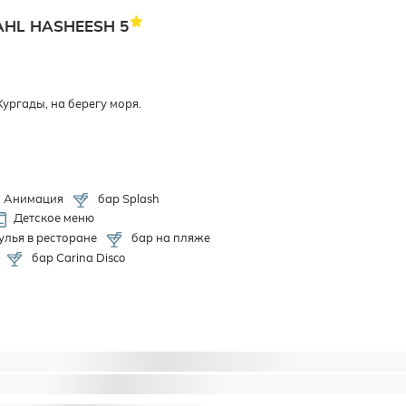
SAHL HASHEESH
5
Хургады, на берегу моря.
Анимация
бар Splash
Детское меню
улья в ресторане
бар на пляжe
бар Carina Disco