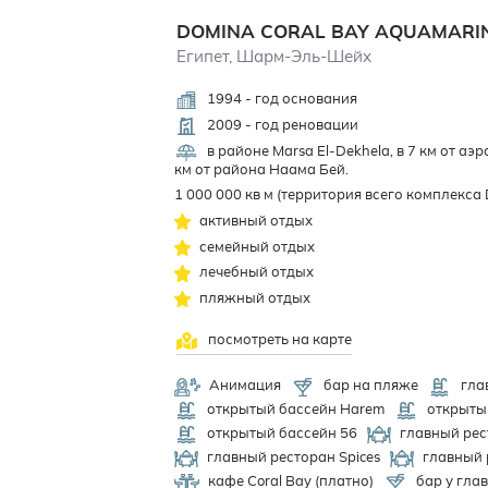
DOMINA CORAL BAY AQUAMARI
Египет, Шарм-Эль-Шейх
1994 - год основания
2009 - год реновации
в районе Marsa El-Dekhela, в 7 км от а
км от района Наама Бей.
1 000 000 кв м (территория всего комплекса 
активный отдых
семейный отдых
лечебный отдых
пляжный отдых
посмотреть на карте
Анимация
бар на пляже
гла
открытый бассейн Harem
открытый
открытый бассейн 56
главный рес
главный ресторан Spices
главный р
кафе Coral Bay (платно)
бар у гла