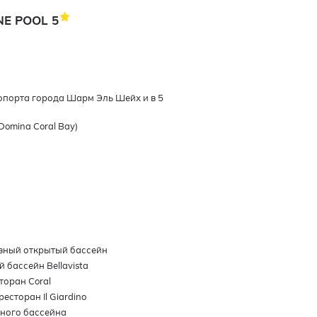
NE POOL
5
эропорта города Шарм Эль Шейх и в 5
Domina Coral Bay)
вный открытый бассейн
 бассейн Bellavista
торан Coral
есторан Il Giardino
вного бассейна