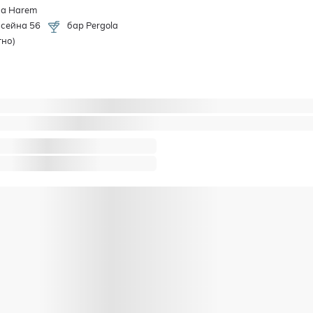
на Harem
ссейна 56
бар Pergola
тно)