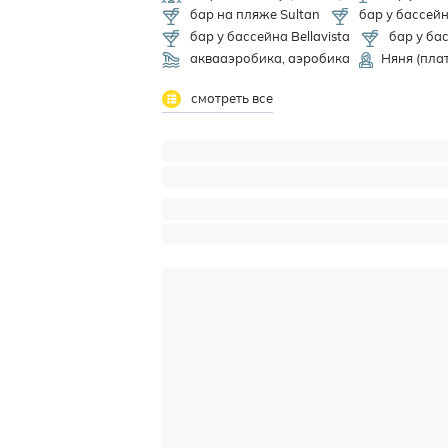
бар на пляже Sultan
бар у бассей
бар у бассейна Bellavista
бар у ба
аквааэробика, аэробика
Няня (пла
смотреть все