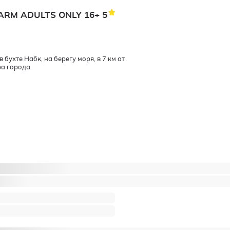
ARM ADULTS ONLY 16+
5
ухте Набк, на берегу моря, в 7 км от
а города.