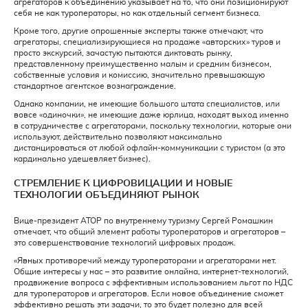
агрегаторов к объединению указывает на то, что они позиционируют
себя не как туроператоры, но как отдельный сегмент бизнеса.
Кроме того, другие опрошенные эксперты также отмечают, что
агрегаторы, специализирующиеся на продаже «авторских» туров и
просто экскурсий, зачастую пытаются диктовать рынку,
представленному преимущественно малым и средним бизнесом,
собственные условия и комиссию, значительно превышающую
стандартное агентское вознаграждение.
Однако компании, не имеющие большого штата специалистов, или
вовсе «одиночки», не имеющие даже юрлица, находят выход именно
в сотрудничестве с агрегаторами, поскольку технологии, которые они
используют, действительно позволяют максимально
дистанцироваться от любой офлайн-коммуникации с туристом (а это
кардинально удешевляет бизнес).
СТРЕМЛЕНИЕ К ЦИФРОВИЦАЦИИ И НОВЫЕ
ТЕХНОЛОГИИ ОБЪЕДИНЯЮТ РЫНОК
Вице-президент АТОР по внутреннему туризму Сергей Ромашкин
отмечает, что общий элемент работы туроператоров и агрегаторов –
это совершенствование технологий цифровых продаж.
«Явных противоречий между туроператорами и агрегаторами нет.
Общие интересы у нас – это развитие онлайна, интернет-технологий,
продвижение вопроса с эффективным использованием льгот по НДС
для туроператоров и агрегаторов. Если новое объединение сможет
эффективно решать эти задачи, то это будет полезно для всей