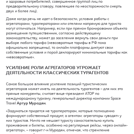
и здоровья потребителей, совершенное группой лиц по
предварительному сговору, повлекшее по неосторожности смерть
двух и более лиц).
Даже когда речь не идет о безопасности, условия работы с
агрегаторами, туроператорами или отелями напрямую для туриста
могут отличаться. Например, если при прямом бронировании объекта
размещения путешественник, согласно действующему
законодательству, может до заселения вернуть свои деньги при
выборе любого тарифа (невозвратные тарифы в РФ пока
официально запрещены), то онлайн платформы диктуют свои
собственные условия и порой декларируют минимальные тарифы как
«невозвратные».
УСИЛЕНИЕ РОЛИ АГРЕГАТОРОВ УГРОЖАЕТ
ДЕЯТЕЛЬНОСТИ КЛАССИЧЕСКИХ ТУРАГЕНТОВ
Самое большое влияние усиление позиций туристических
агрегаторов может иметь на деятельность турагентов – для них это
прямые конкуренты, считает вице-президент АТОР по
международному туризму, генеральный директор компании Space
Travel
Артур Мурадян
.
«Задуматься придется не туроператорам, которые полноценно
формируют собственный продукт, а агентам: агрегаторы «уводят» у
них туристов. Ничто не мешает туристу самостоятельно купить
проживание и билеты, особенно на регулярные рейсы, через онлайн-
агрегатор», – говорит г-н Мурадян, отмечая, что стремление