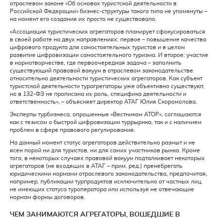
отраслевом законе «Об основах туристской деятельности в
Российской Федерации» бизнес-структуры такого типа не упомянуты –
на момент его создания их просто не существовало.
«Ассоциация туристических агрегаторов планирует сфокусироваться
в своей работе на двух направлениях: первое – повышение качества
цифрового продукта для самостоятельных туристов и в целом
развитие цифровизации самостоятельного туризма. И второе: участие
в нормотворчестве, где первоочередная задача – заполнить
существующий правовой вакуум в отраслевом законодательстве
относительно деятельности туристических агрегаторов. Как субъект
туристской деятельности турагрегаторы уже объективно существуют,
но в 132-ФЗ не прописана их роль, специфика деятельности и
ответственность», – объясняет директор АТАГ Юлия Скоромолова.
Эксперты турбизнеса, опрошенные «Вестником АТОР», соглашаются
как с тезисом о быстрой цифровизации туррырнка, так и с наличием
проблем в сфере правового регулирования.
На данный момент статус агрегаторов действительно размыт и не
ясен порой ни для туристов, ни для самих участников рынка. Кроме
того, в некоторых случаях правовой вакуум подталкивает некоторых
агрегаторов (не входящих в АТАГ – прим. ред.) пренебрегать
юридическими нормами отраслевого законодательства, предпочитая,
например, публикации турпродуктов исключительно от частных лиц,
не имеющих статуса туроператора или используя не отвечающие
нормам формы договоров.
ЧЕМ ЗАНИМАЮТСЯ АГРЕГАТОРЫ, ВОШЕДШИЕ В