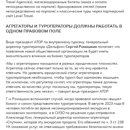
Travel Agencies), железнодорожные билеты (заказ и оплата
непосредственно на портале), бронирование отелей (также
непосредственно на портале) и классические туры через партнерский
сайт Level Travel.
АГРЕГАТОРЫ И ТУРОПЕРАТОРЫ ДОЛЖНЫ РАБОТАТЬ В
ОДНОМ ПРАВОВОМ ПОЛЕ
Вице-президент АТОР по внутреннему туризму, генеральный
директор туроператора «Дельфин»
Сергей Ромашкин
полагает, что
появление новой общественной организации не будет иметь
значительного влияния на бизнес туроператоров.
«Мы с агрегаторами находимся в разных юридических плоскостях.
Агрегатор сейчас отвечает только за то, за что ему нравится
отвечать. Но уравнять юридический статус агрегаторов и
туроператоров необходимо, чтобы турист был одинаково защищен.
Не исключаю, что регулятор сочтет, что агрегаторы также должны
отвечать за качество услуг, поскольку мы, туроператоры, такую
ответственность уже несем», – говорит вице-президент АТОР.
Г-н Ромашкин вспоминает случай, когда правовой нигилизм «вышел
боком» и самим представителям турагрегаторов. В августе 2023 года 8
человек погибли во время несанкционированной экскурсии в
московских коллекторах, а в СИЗО по решению суда отправился
Александр Ким, генеральный директор компании-агрегатора
«Спутник», которая эту экскурсию продала. Его обвиняют по ч. 3 ст. 238
УК (оказание услуг, не отвечающих требованиям безопасности жизни