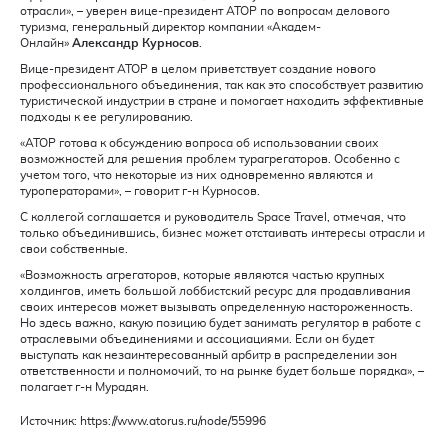
отрасли», – уверен вице-президент АТОР по вопросам делового
туризма, генеральный директор компании «Академ-
Онлайн»
Александр Курносов
.
Вице-президент АТОР в целом приветствует создание нового
профессионального объединения, так как это способствует развитию
туристической индустрии в стране и помогает находить эффективные
подходы к ее регулированию.
«АТОР готова к обсуждению вопроса об использовании своих
возможностей для решения проблем турагрегаторов. Особенно с
учетом того, что некоторые из них одновременно являются и
туроператорами», – говорит г-н Курносов.
С коллегой соглашается и руководитель Space Travel, отмечая, что
только объединившись, бизнес может отстаивать интересы отрасли и
свои собственные.
«Возможность агрегаторов, которые являются частью крупных
холдингов, иметь большой лоббистский ресурс для продавливания
своих интересов может вызывать определенную настороженность.
Но здесь важно, какую позицию будет занимать регулятор в работе с
отраслевыми объединениями и ассоциациями. Если он будет
выступать как незаинтересованный арбитр в распределении зон
ответственности и полномочий, то на рынке будет больше порядка», –
полагает г-н Мурадян.
Источник:
https://www.atorus.ru/node/55996