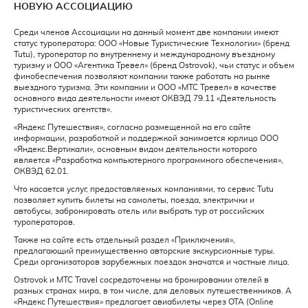
НОВУЮ АССОЦИАЦИЮ
Среди членов Ассоциации на данный момент две компании имеют
статус туроператора: ООО «Новые Туристические Технологии» (бренд
Tutu), туроператор по внутреннему и международному въездному
туризму и ООО «Агентика Тревел» (бренд Ostrovok), чьи статус и объем
финобеспечения позволяют компании также работать на рынке
выездного туризма. Эти компании и ООО «МТС Тревел» в качестве
основного вида деятельности имеют ОКВЭД 79.11 «Деятельность
туристических агентств».
«Яндекс Путешествия», согласно размещенной на его сайте
информации, разработкой и поддержкой занимается юрлицо OOO
«Яндекс.Вертикали», основным видом деятельности которого
является «Разработка компьютерного программного обеспечения»,
ОКВЭД 62.01.
Что касается услуг, предоставляемых компаниями, то сервис Tutu
позволяет купить билеты на самолеты, поезда, электрички и
автобусы, забронировать отель или выбрать тур от российских
туроператоров.
Также на сайте есть отдельный раздел «Приключения»,
предлагающий преимущественно авторские экскурсионные туры.
Среди организаторов зарубежных поездок значатся и частные лица.
Ostrovok и МТС Travel сосредоточены на бронировании отелей в
разных странах мира, в том числе, для деловых путешественников. А
«Яндекс Путешествия» предлагает авиабилеты через OTA (Online