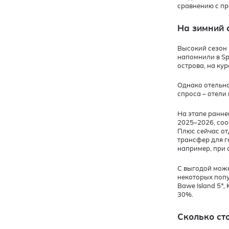
сравнению с п
На зимний 
Высокий сезон 
напомнили в Sp
острова, на ку
Однако отельна
спроса – отели
На этапе ранне
2025–2026, соо
Плюс сейчас о
трансфер для г
например, при 
С выгодой можн
некоторых попул
Bawe Island 5*
30%.
Сколько ст