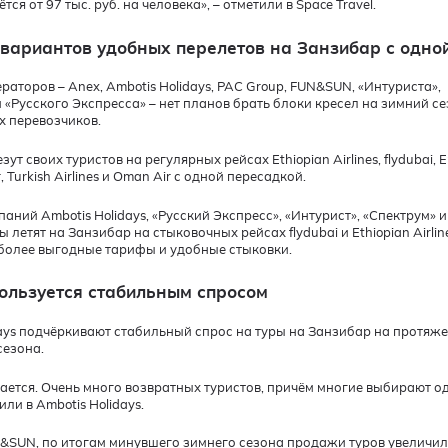
тся от 97 тыс. руб. на человека», – отметили в Space Travel.
 вариантов удобных перелетов на Занзибар с одно
раторов – Anex, Ambotis Holidays, PAC Group, FUN&SUN, «Интуриста»,
и «Русского Экспресса» – нет планов брать блоки кресел на зимний се
 перевозчиков.
зут своих туристов на регулярных рейсах Ethiopian Airlines, flydubai, E
r, Turkish Airlines и Oman Air с одной пересадкой.
аний Ambotis Holidays, «Русский Экспресс», «Интурист», «Спектрум» и
ы летят на Занзибар на стыковочных рейсах flydubai и Ethiopian Airline
более выгодные тарифы и удобные стыковки.
ользуется стабильным спросом
days подчёркивают стабильный спрос на туры на Занзибар на протяже
сезона.
ается. Очень много возвратных туристов, причём многие выбирают од
или в Ambotis Holidays.
SUN, по итогам минувшего зимнего сезона продажи туров увеличил