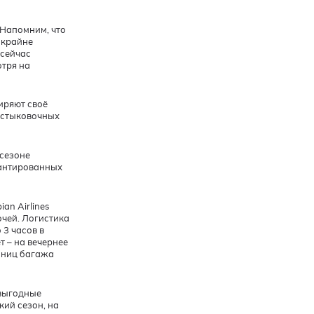
 Напомним, что
 крайне
 сейчас
отря на
ширяют своё
 стыковочных
 сезоне
арантированных
an Airlines
очей. Логистика
 3 часов в
т – на вечернее
диниц багажа
 выгодные
кий сезон, на