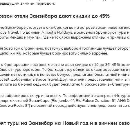
редыдущим зимним периодом.
сезон отели Занзибара дают скидки до 45%
на Занзибаре стартует в октябре, когда на острове заканчивается в
ace Travel. По данным Ambotis Holidays, в основном бронируют туры н
рорты Кендва и Нунгви, где не так ярко выражены отливы и приливы 
я база там ограничена, поэтому с выбором гостиницы лучше потороп
 цепочки Riu, которые лучше бронировать сильно заранее.
го бронирования островные отели дают скидки от 10 до 35–45% на з
бщают туроператоры. По большинству объектов акция завершится в к
тдельные гостиницы в качестве бонуса предлагают бесплатный инди
остей, добавляют в Space Travel. Другие отели предоставляют ночи в 
оплате за 6 ночей седьмая будет бесплатной, рассказали в «Спектрум
о забронировать тур и на осень. По информации экспертов «Интурист
ярных отелей Занзибара (Riu Jambo 4*, Riu Palace Zanzibar 5*, AHG Dr
, Kendwa Rocks 3*) на осенний период действуют спецпредложения со 
оят туры на Занзибар на Новый год и в зимнем сез