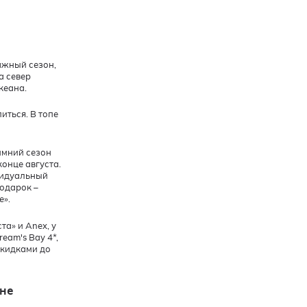
лажный сезон,
а север
океана.
иться. В топе
имний сезон
онце августа.
видуальный
подарок –
е».
а» и Anex, у
eam's Bay 4*,
скидками до
оне