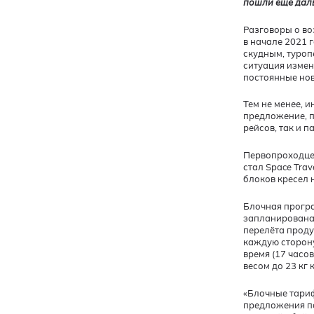
пошли ещё дальш
Разговоры о во
в начале 2021 
скудным, туроп
ситуация измен
постоянные нов
Тем не менее, 
предложение, п
рейсов, так и 
Первопроходце
стал Space Tra
блоков кресел н
Блочная програ
запланирована 
перелёта проду
каждую сторону
время (17 часо
весом до 23 кг 
«Блочные тари
предложения по