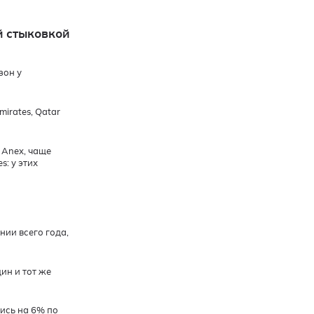
й стыковкой
зон у
mirates, Qatar
 Anex, чаще
s: у этих
нии всего года,
ин и тот же
ись на 6% по