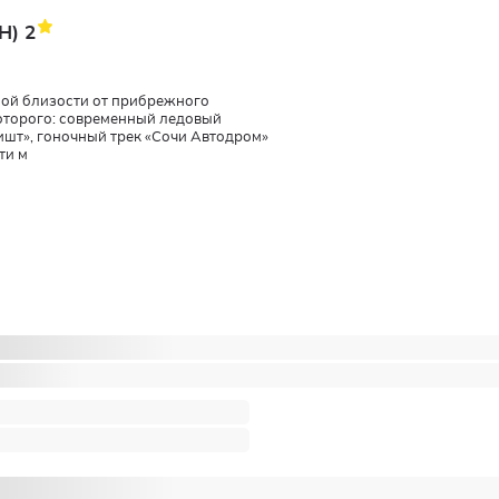
ИН)
2
ной близости от прибрежного
которого: современный ледовый
ишт», гоночный трек «Сочи Автодром»
ти м