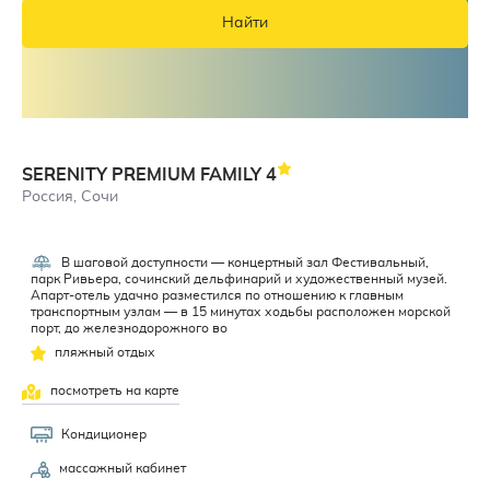
Найти
SERENITY PREMIUM FAMILY
4
Россия, Сочи
В шаговой доступности — концертный зал Фестивальный,
парк Ривьера, сочинский дельфинарий и художественный музей.
Апарт-отель удачно разместился по отношению к главным
транспортным узлам — в 15 минутах ходьбы расположен морской
порт, до железнодорожного во
пляжный отдых
посмотреть на карте
Кондиционер
массажный кабинет