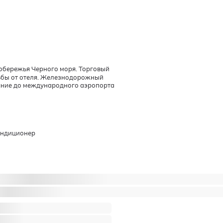
побережья Черного моря. Торговый
ьбы от отеля. Железнодорожный
ояние до международного аэропорта
ондиционер