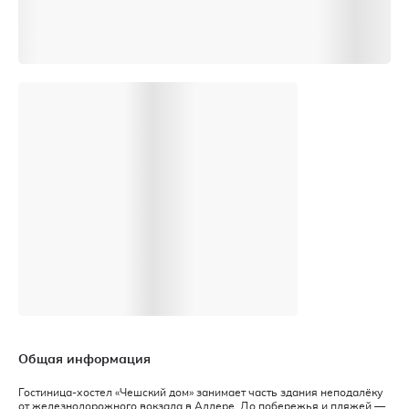
Общая информация
Гостиница-хостел «Чешский дом» занимает часть здания неподалёку
от железнодорожного вокзала в Адлере. До побережья и пляжей —