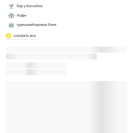
бар у бассейна
Кафе
турецкая/паровая баня
смотреть все