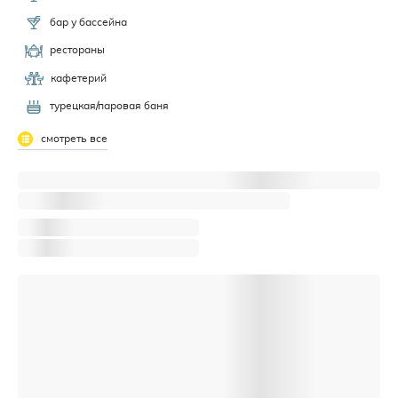
бар у бассейна
рестораны
кафетерий
турецкая/паровая баня
смотреть все