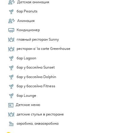
Детская анимация
бар Peanuts
Анимация
Кондиционер
главный ресторан Sunny
ресторан a`la carte Greenhouse
бар Lagoon
бар у бассейна Sunset
бар у бассейна Dolphin
бар у бассейна Fitness
бар Lounge
Детское меню
детские стулья в ресторане
аэробика, аквааэробика