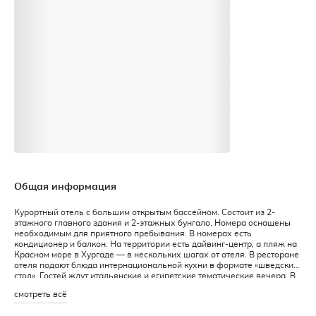
Общая информация
Курортный отель с большим открытым бассейном. Состоит из 2-
этажного главного здания и 2-этажных бунгало. Номера оснащены
необходимым для приятного пребывания. В номерах есть
кондиционер и балкон. На территории есть дайвинг-центр, а пляж на
Красном море в Хургаде — в нескольких шагах от отеля. В ресторане
отеля подают блюда интернациональной кухни в формате «шведский
стол». Гостей ждут итальянские и египетские тематические вечера. В
баре можно попробовать пиццу и различные закуски, а также
смотреть всё
коктейли.