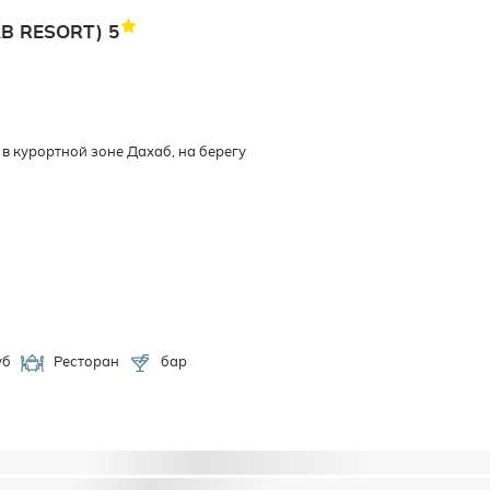
AB RESORT)
5
в курортной зоне Дахаб, на берегу
уб
Ресторан
бар