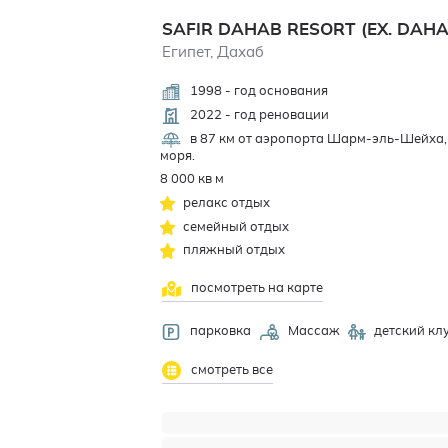
SAFIR DAHAB RESORT (EX. DAH
Египет, Дахаб
1998 - год основания
2022 - год реновации
в 87 км от аэропорта Шарм-эль-Шейха, 
моря.
8 000 кв м
релакс отдых
семейный отдых
пляжный отдых
посмотреть на карте
парковка
Массаж
детский кл
смотреть все