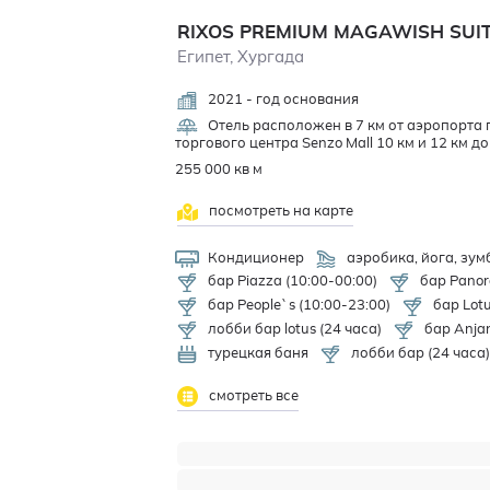
RIXOS PREMIUM MAGAWISH SUIT
Египет, Хургада
2021 - год основания
Отель расположен в 7 км от аэропорта 
торгового центра Senzo Mall 10 км и 12 км д
255 000 кв м
посмотреть на карте
Кондиционер
аэробика, йога, зум
бар Piazza (10:00-00:00)
бар Panor
бар People`s (10:00-23:00)
бар Lotu
лобби бар lotus (24 часа)
бар Anjan
турецкая баня
лобби бар (24 часа)
смотреть все