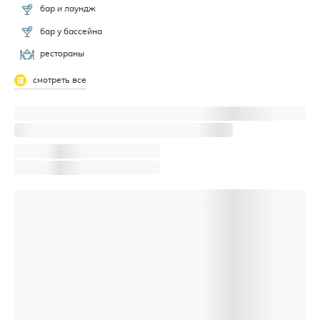
бар и лаундж
бар у бассейна
рестораны
смотреть все