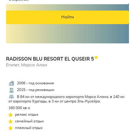
Найти
RADISSON BLU RESORT EL QUSEIR
5
Египет, Марса Алам
2006 - год основания
4,6
2015 - год реновации
В 84 км от международного аэропорта Марса Алама, в 140 км
от аэропорта Хургады, в 3 км от центра Эль-Кусейра.
160 000 кв м
релакс отдых
семейный отдых
пляжный отдых