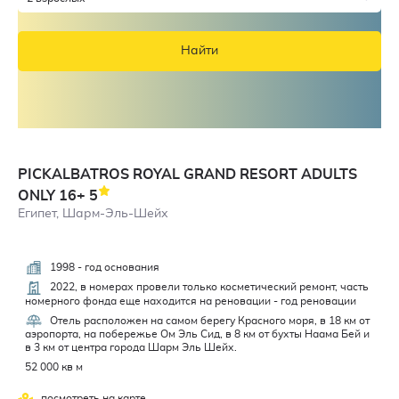
Найти
PICKALBATROS ROYAL GRAND RESORT ADULTS
ONLY 16+
5
Египет, Шарм-Эль-Шейх
1998 - год основания
4,7
2022, в номерах провели только косметический ремонт, часть
номерного фонда еще находится на реновации - год реновации
Отель расположен на самом берегу Красного моря, в 18 км от
аэропорта, на побережье Ом Эль Сид, в 8 км от бухты Наама Бей и
в 3 км от центра города Шарм Эль Шейх.
52 000 кв м
посмотреть на карте