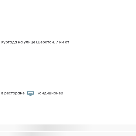
 Хургада на улице Шератон. 7 км от
 в ресторане
Кондиционер