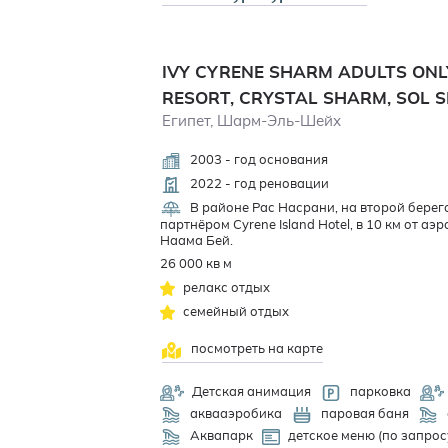
IVY CYRENE SHARM ADULTS ONL
RESORT, CRYSTAL SHARM, SOL 
Египет, Шарм-Эль-Шейх
2003 - год основания
2022 - год реновации
В районе Рас Насрани, на второй берег
партнёром Cyrene Island Hotel, в 10 км от а
Наама Бей.
26 000 кв м
релакс отдых
семейный отдых
посмотреть на карте
Детская анимация
парковка
аквааэробика
паровая баня
Аквапарк
детское меню (по запрос