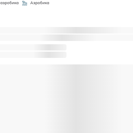
аэробика
Аэробика