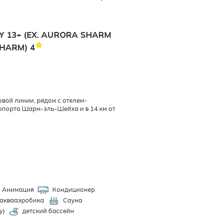
Y 13+ (EX. AURORA SHARM
SHARM)
4
овой линии, рядом с отелем-
эропорта Шарм-эль-Шейха и в 14 км от
Анимация
Кондиционер
аквааэробика
Сауна
у)
детский бассейн