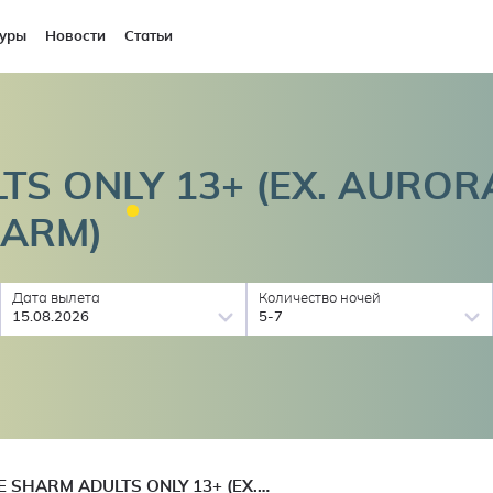
уры
Новости
Статьи
TS ONLY 13+ (EX. AURO
ARM)
Дата вылета
Количество ночей
15.08.2026
5-7
IVY CYRENE SHARM ADULTS ONLY 13+ (EX. AURORA SHARM RESORT, CRYSTAL SHARM, SOL SHARM)