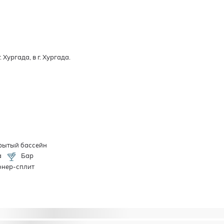
Хургада, в г. Хургада.
рытый бассейн
а
Бар
нер-сплит