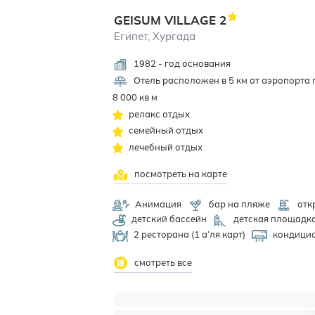
GEISUM VILLAGE
2
Египет, Хургада
1982 - год основания
Отель расположен в 5 км от аэропорта г. 
8 000 кв м
релакс отдых
семейный отдых
лечебный отдых
посмотреть на карте
Анимация
бар на пляже
отк
детский бассейн
детская площадк
2 ресторана (1 а’ля карт)
кондицио
смотреть все