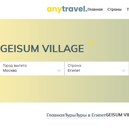
Главная
Страны
Т
GEISUM
VILLAGE
Город вылета
Страна
Москва
Египет
Главная
Туры
Туры в Египет
GEISUM VI