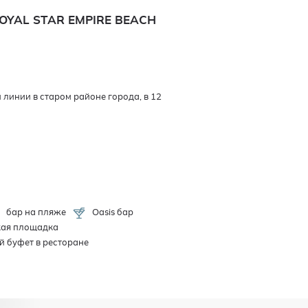
ROYAL STAR EMPIRE BEACH
линии в старом районе города, в 12
бар на пляже
Oasis бар
кая площадка
й буфет в ресторане