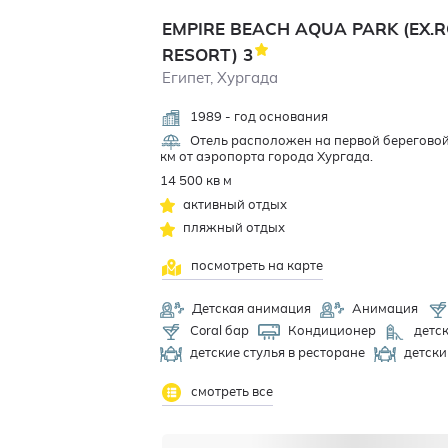
EMPIRE BEACH AQUA PARK (EX.
RESORT)
3
Египет, Хургада
1989 - год основания
Отель расположен на первой береговой 
км от аэропорта города Хургада.
14 500 кв м
активный отдых
пляжный отдых
посмотреть на карте
Детская анимация
Анимация
Coral бар
Кондиционер
детс
детские стулья в ресторане
детски
смотреть все