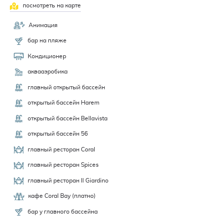
посмотреть на карте
Анимация
бар на пляже
Кондиционер
аквааэробика
главный открытый бассейн
открытый бассейн Harem
открытый бассейн Bellavista
открытый бассейн 56
главный ресторан Coral
главный ресторан Spices
главный ресторан Il Giardino
кафе Coral Bay (платно)
бар у главного бассейна