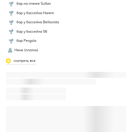
бар на пляже Sultan
бар у бассейна Harem
бар у бассейна Bellavista
бар у бассейна 56
бар Pergola
Няня (платно)
смотреть все