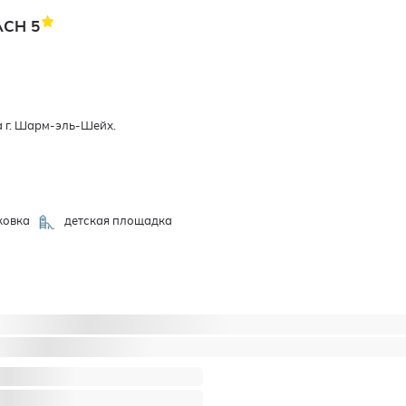
EACH
5
та г. Шарм-эль-Шейх.
ковка
детская площадка