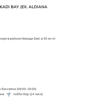
ADI BAY (EX. ALDIANA
оря в районе Макади Бей, в 30 км от
у бассейна (09:00-19:00)
ане
лобби бар (24 часа)