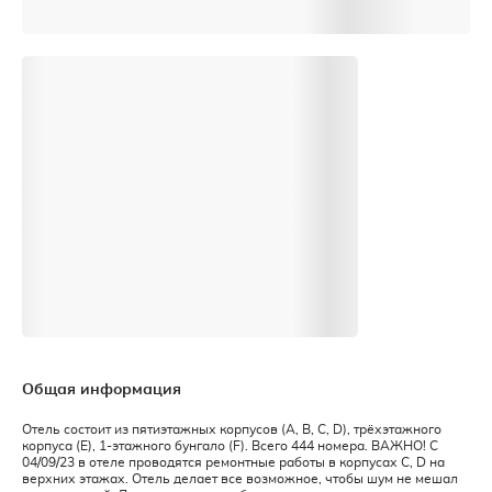
Общая информация
Отель состоит из пятиэтажных корпусов (A, B, C, D), трёхэтажного
корпуса (E), 1-этажного бунгало (F). Всего 444 номера. ВАЖНО! C
04/09/23 в отеле проводятся ремонтные работы в корпусах C, D на
верхних этажах. Отель делает все возможное, чтобы шум не мешал