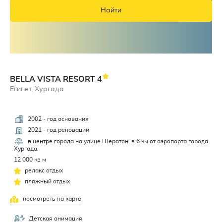
Найти
BELLA VISTA RESORT
4
Египет, Хургада
2002 - год основания
4,1
2021 - год реновации
в центре города на улице Шератон, в 6 км от аэропорта города
Хургада.
12 000 кв м
релакс отдых
пляжный отдых
посмотреть на карте
Детская анимация