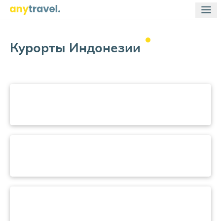
Курорты
Индонезии
Бали
Ломбок
Бинтан